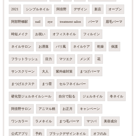
2021
シンプルネイル
阿倍野
デザイン
新店
オープン
阿部野橋駅
nail
eye
treatment salon
パーマ
眉毛パーマ
時短メイク
お祝い
オフィスネイル
フィルイン
ネイルサロン
お洒落
バリ風
ネイルケア
乾燥
保護
フラットラッシュ
目力
マツエク
メンズ
花
サンスクリーン
大人
紫外線対策
まつげパーマ
まつげエクステ
まつ育
セルフネイルバー
硬化型ジェルネイルシール
自分で貼る
ジェルネイル
冬ネイル
阿倍野サロン
アニマル柄
お正月
キャンペーン
ワンカラー
ラメネイル
まつ毛パーマ
マツパ
美容成分
公式アプリ
予約
ブラックデザインネイル
オフのみ