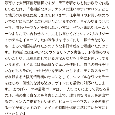
最寄りは大阪阿倍野橋駅ですが、天王寺駅からも徒歩数分でお越
しいただけ、「定期的なメンテナンスに通いやすいサロン」とし
て地元のお客様に親しまれております。仕事帰りやお買い物のつ
いでなどにも気軽にご利用いただけますので、ネイルやまつげパ
ーマ、眉毛パーマなどを楽しみたい方は、ぜひお電話やホームペ
ージよりお問い合わせの上、足をお運びください。バリのリゾー
トホテルをイメージした内装作りを行っており、駅チカながら
も、まるで南国を訪れたかのような非日常感をご堪能いただけま
す。 施術前には細やかなカウンセリングを実施し、お客様のやり
たいことや、現在直面しているお悩みなどを丁寧にお伺いしてま
いります。ネイルには高品質なジェルを使用し、自爪の補強を行
いながらムラのない仕上がりを実現いたします。実力派スタッフ
が在籍する大阪阿倍野橋のサロンとして、シンプルなワンカラー
をはじめ、個性的な持ち込みデザインにも柔軟に対応いたしま
す。 まつげパーマや眉毛パーマは、一人ひとりによって異なる目
の形、毛の生え癖などを考慮した上で、理想的なお目元を演出す
るデザインのご提案を行います。ビューラーやマスカラを使用す
る手間が省けますので、メイクの時間を億劫に感じていた方にも
ぴったりです。