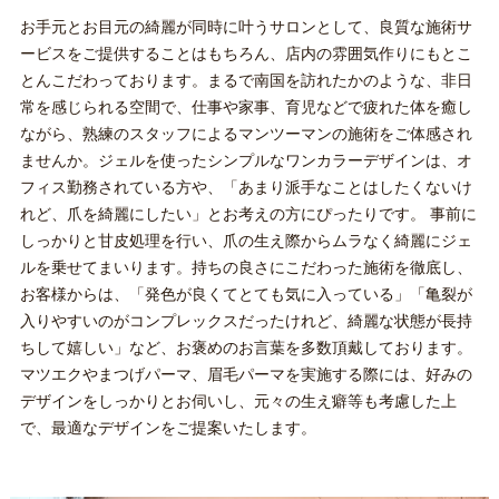
お手元とお目元の綺麗が同時に叶うサロンとして、良質な施術サ
ービスをご提供することはもちろん、店内の雰囲気作りにもとこ
とんこだわっております。まるで南国を訪れたかのような、非日
常を感じられる空間で、仕事や家事、育児などで疲れた体を癒し
ながら、熟練のスタッフによるマンツーマンの施術をご体感され
ませんか。ジェルを使ったシンプルなワンカラーデザインは、オ
フィス勤務されている方や、「あまり派手なことはしたくないけ
れど、爪を綺麗にしたい」とお考えの方にぴったりです。 事前に
しっかりと甘皮処理を行い、爪の生え際からムラなく綺麗にジェ
ルを乗せてまいります。持ちの良さにこだわった施術を徹底し、
お客様からは、「発色が良くてとても気に入っている」「亀裂が
入りやすいのがコンプレックスだったけれど、綺麗な状態が長持
ちして嬉しい」など、お褒めのお言葉を多数頂戴しております。
マツエクやまつげパーマ、眉毛パーマを実施する際には、好みの
デザインをしっかりとお伺いし、元々の生え癖等も考慮した上
で、最適なデザインをご提案いたします。